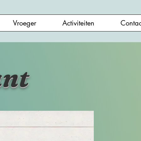
Vroeger
Activiteiten
Contac
ant