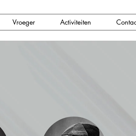
Vroeger
Activiteiten
Contac