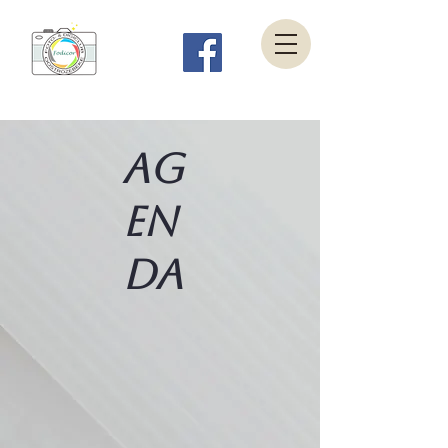
AG
en
da